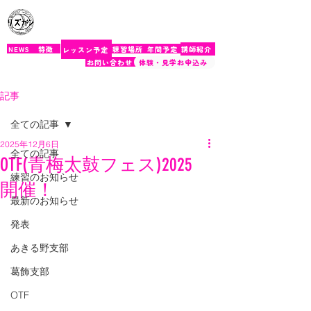
​rizukan
NEWS
特徴
練習場所
年間予定
講師紹介
レッスン予定
お問い合わせ
体験・見学お申込み
記事
全ての記事
2025年12月6日
全ての記事
OTF(青梅太鼓フェス)2025
練習のお知らせ
開催！
最新のお知らせ
発表
あきる野支部
葛飾支部
OTF