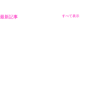
すべて表示
最新記事
リズカン
葛飾支部
katsushika@rizukan.com
コメント