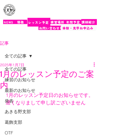
​rizukan
NEWS
特徴
練習場所
年間予定
講師紹介
レッスン予定
お問い合わせ
体験・見学お申込み
記事
全ての記事
2025年1月7日
全ての記事
1月のレッスン予定のご案
練習のお知らせ
内
最新のお知らせ
1月のレッスン予定日のお知らせです。
発表
遅くなりまして申し訳ございません
あきる野支部
葛飾支部
OTF