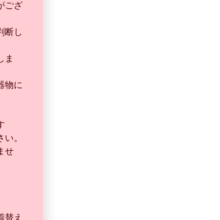
がござ
判断し
しま
器物に
す
さい。
ませ
着替え