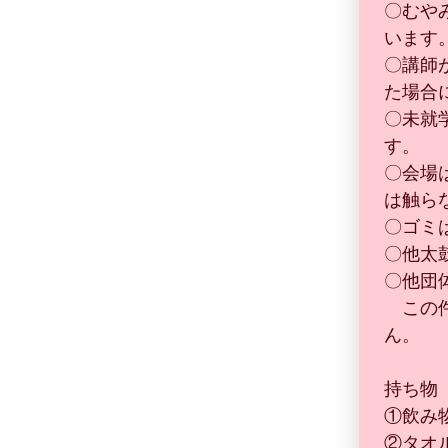
〇むや
います
〇講師
た場合
〇未就
す。
〇会場
は触ら
〇ゴミ
〇他太
〇他団
　この
ん。
持ち物
①飲み物
②タオ