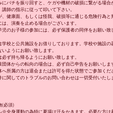
みにバチを振り回すと、ケガや機材の破損に繋がる場合
。講師の指示に従って叩いて下さい。
が、健康面、もしくは怪我、破損等に通じる危険行為と
には、演奏を止める場合がございます。
学児のお子様の参加には、必ず保護者の同伴をお願い致
は学校と公共施設をお借りしております。学校や施設の
ないようにお願い致します。
は必ず持ち帰るようにお願い致します。
鼓団体からの転向の場合は、必ず自己申告をお願いしま
体へ所属の方は退会または許可を得た状態でご参加くだ
件に関してのトラブルのお問い合わせは一切受付いたし
(必須)
ル※全身運動の為特に夏場は汗をかきます。必要な方は