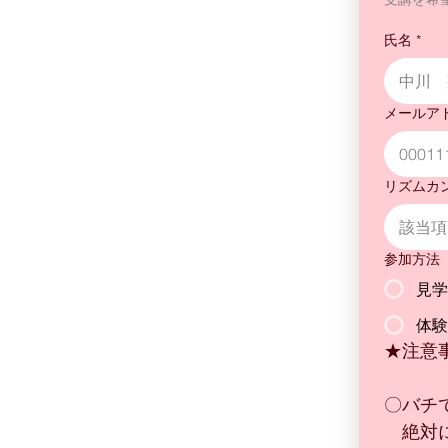
氏名
*
メールア
リズムカ
該当項
参加方法
見学
体験
★注意
〇バチ
　絶対